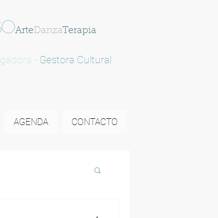
SO
Arte
Danza
Terapia
igadora -
Gestora Cultural
AGENDA
CONTACTO