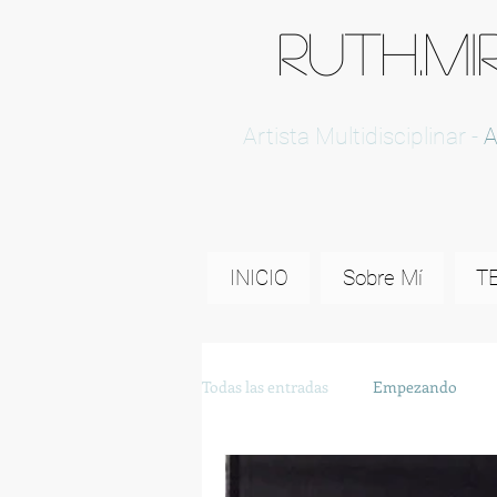
RUTH.MI
Artista Multidisciplinar -
A
INICIO
Sobre Mí
T
Todas las entradas
Empezando