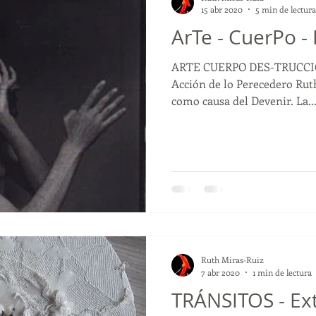
15 abr 2020
5 min de lectura
ArTe - CuerPo -
ARTE CUERPO DES-TRUCCIÓN La inquietante Sublim-
Acción de lo Perecedero Rut
como causa del Devenir. La..
Ruth Miras-Ruiz
7 abr 2020
1 min de lectura
TRÁNSITOS - Ex