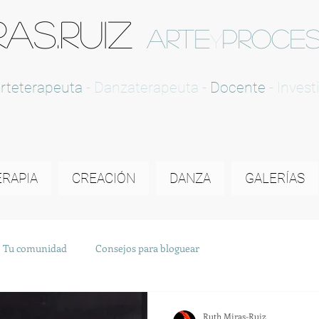
RAS.RUIZ
ARTE
PROCE
y
rteterapeuta
- Danzaterapeuta -
Docente
- Invest
ERAPIA
CREACIÓN
DANZA
GALERÍAS
Tu comunidad
Consejos para bloguear
Ruth Miras-Ruiz