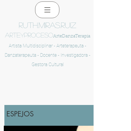
RUTH.MIRAS.RUIZ
ARTE
PROCESO
y
Arte
Danza
Terapia
Artista Multidisciplinar -
Arteterapeuta
-
Danzaterapeuta -
Docente
- Investigadora -
Gestora Cultural
ESPEJOS